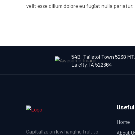
velit esse cillum dolore eu fugiat nulla pariatur.
54B, Tailstoi Town 5238 MT
La city, IA 522364
Useful
Home
Capitalize on low hanging fruit to
About U