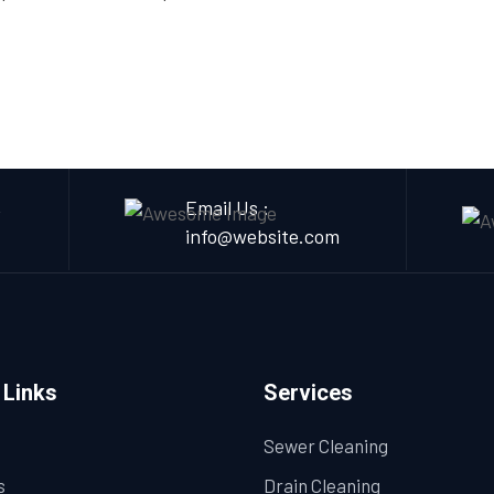
,
Email Us :
info@website.com
 Links
Services
Sewer Cleaning
s
Drain Cleaning