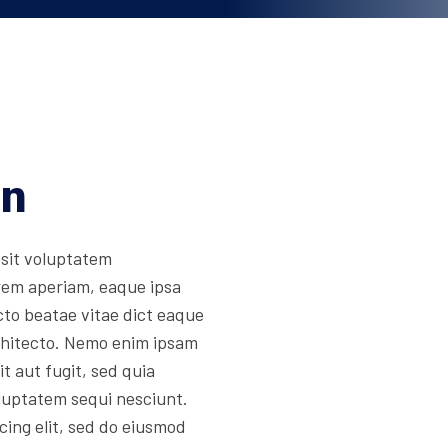
on
 sit voluptatem
rem aperiam, eaque ipsa
ecto beatae vitae dict eaque
architecto. Nemo enim ipsam
t aut fugit, sed quia
luptatem sequi nesciunt.
cing elit, sed do eiusmod