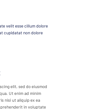
te velit esse cillum dolore
at cupidatat non dolore
t
scing elit, sed do eiusmod
iqua. Ut enim ad minim
s nisi ut aliquip ex ea
eprehenderit in voluptate