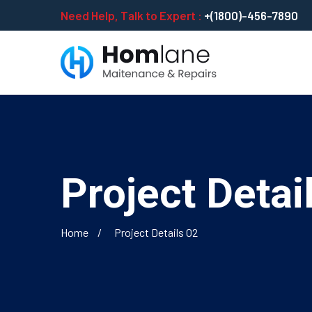
Need Help, Talk to Expert :
+(1800)-456-7890
Project Detai
Home
Project Details 02