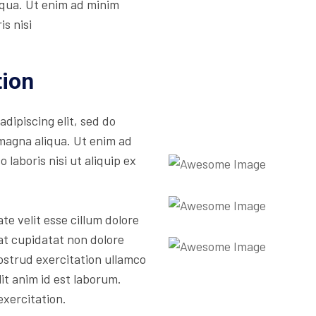
iqua. Ut enim ad minim
s nisi
tion
dipiscing elit, sed do
magna aliqua. Ut enim ad
laboris nisi ut aliquip ex
te velit esse cillum dolore
at cupidatat non dolore
ostrud exercitation ullamco
lit anim id est laborum.
exercitation.